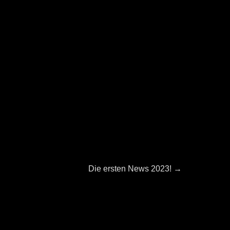
Next
Die ersten News 2023!
→
post: